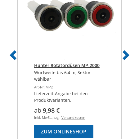
Vorheriges
Näch
Hunter Rotatordüsen MP-2000
Wurfweite bis 6,4 m, Sektor
wählbar
Art-Nr: MP2
Lieferzeit-Angabe bei den
Produktvarianten.
ab
9,98 €
Inkl. MwSt., zzgl.
Versandkosten
ZUM ONLINESHOP