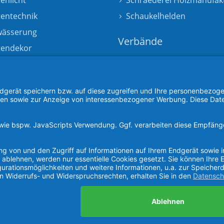
enlicht
Schraederei Holzmanufak
tentechnik
Schaukelhelden
wässerung
Verbände
tendekor
Fachvereinigung
Bauwerksbegrünung e.V.
Wir sind Mitglied in den
GaLaBau-Verbänden
NR
Hessen
,
Baden-Württemb
e Geschäftsbereiche
Bayern