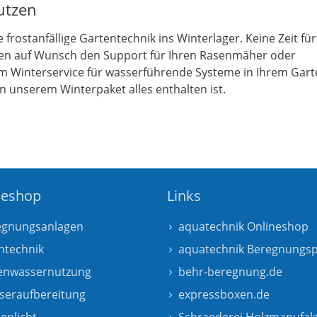
utzen
rostanfällige Gartentechnik ins Winterlager. Keine Zeit für
en auf Wunsch den Support für Ihren Rasenmäher oder
m Winterservice für wasserführende Systeme in Ihrem Gart
n unserem Winterpaket alles enthalten ist.
neshop
Links
egnungsanlagen
aquatechnik Onlineshop
htechnik
aquatechnik Beregnungsp
enwassernutzung
behr-beregnung.de
seraufbereitung
expressboxen.de