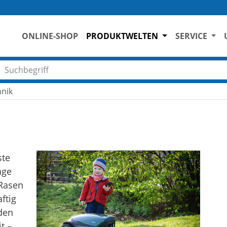
ONLINE-SHOP
PRODUKTWELTEN
SERVICE
Suchbegriff eingeben
hnik
ste
age
 Rasen
ftig
den
t –