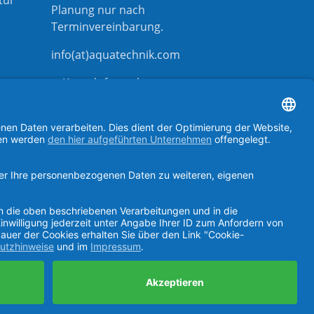
tur
Planung nur nach
Terminvereinbarung
.
info(at)aquatechnik.com
Kontaktformular
aquatechnik bei instagram
aquatechnik bei linkedIn
aquatechnik bei facebook
aquatechnik auf youtube
W
,
erg
&