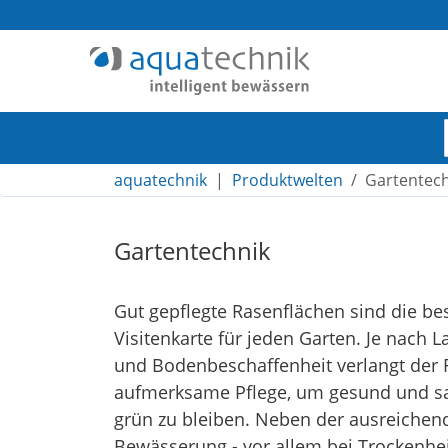
aquatechnik
Produktwelten
Gartentec
Navigation
Inhalt
Gartentechnik
toggle Submenu
Footer
Gut gepflegte Rasenflächen sind die be
Visitenkarte für jeden Garten. Je nach L
und Bodenbeschaffenheit verlangt der
aufmerksame Pflege, um gesund und sa
grün zu bleiben. Neben der ausreichen
Bewässerung - vor allem bei Trockenhei