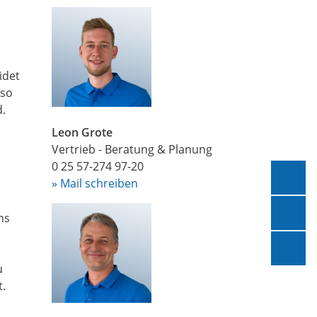
idet
 so
.
Leon Grote
Vertrieb - Beratung & Planung
0 25 57-274 97-20
ext
» Mail schreiben
n
Kon
ns
Sup
u
t.