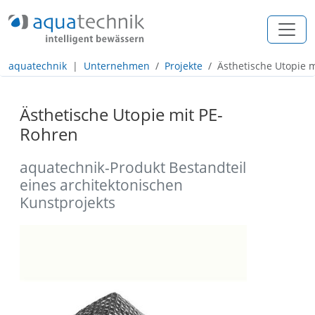
+49 (0) 2557 / 274 97 - 0
info@aquatechnik.com
aquatechnik
Unternehmen
Projekte
Ästhetische Utopie 
Navigation
Inhalt
Ästhetische Utopie mit PE-
Rohren
Footer
aquatechnik-Produkt Bestandteil
eines architektonischen
Kunstprojekts