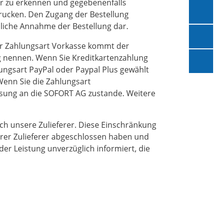
er zu erkennen und gegebenenfalls
ext
drucken. Den Zugang der Bestellung
dliche Annahme der Bestellung dar.
Kon
er Zahlungsart Vorkasse kommt der
g nennen. Wenn Sie Kreditkartenzahlung
Sup
ungsart PayPal oder Paypal Plus gewählt
Wenn Sie die Zahlungsart
sung an die SOFORT AG zustande. Weitere
rch unsere Zulieferer. Diese Einschränkung
erer Zulieferer abgeschlossen haben und
er Leistung unverzüglich informiert, die