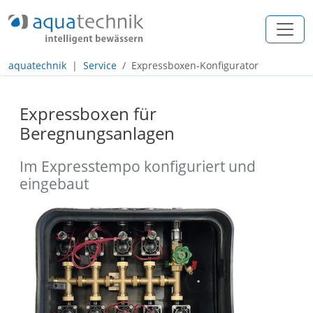
+49 (0) 2557 / 274 97 - 0
info@aquatechnik.com
aquatechnik
Service
Expressboxen-Konfigurator
Navigation
Inhalt
Expressboxen für
Beregnungsanlagen
Footer
Im Expresstempo konfiguriert und
eingebaut