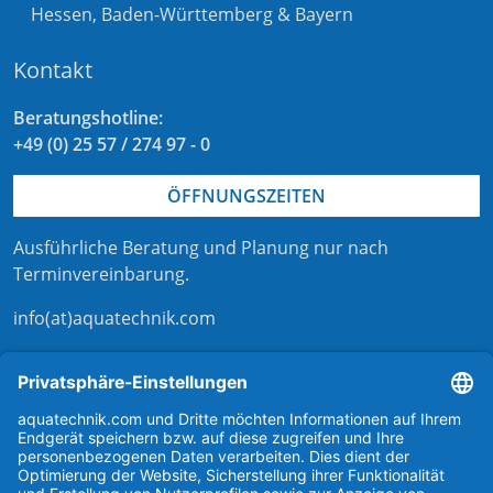
Hessen
,
Baden-Württemberg
&
Bayern
Kontakt
Beratungshotline:
+49 (0) 25 57 / 274 97 - 0
ÖFFNUNGSZEITEN
Ausführliche Beratung und Planung nur nach
Terminvereinbarung
.
info(at)aquatechnik.com
Kontaktformular
externer Link zu aqua-technik-shop.de
Kontakt zu aquatechnik
Support bei aquatechnik
aquatechnik bei instagram
aquatechnik bei linkedIn