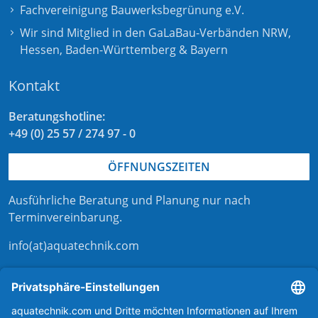
Fachvereinigung Bauwerksbegrünung e.V.
Wir sind Mitglied in den GaLaBau-Verbänden
NRW
,
Hessen
,
Baden-Württemberg
&
Bayern
Kontakt
Beratungshotline:
+49 (0) 25 57 / 274 97 - 0
ÖFFNUNGSZEITEN
Ausführliche Beratung und Planung nur nach
Terminvereinbarung
.
info(at)aquatechnik.com
Kontaktformular
externer Link zu aqua-technik-shop.de
Kontakt zu aquatechnik
Support bei aquatechnik