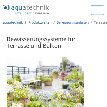
+49 (0) 2557 / 274 97 - 0
info@aquatechnik.com
aquatechnik
Produktwelten
Beregnungsanlagen
Terrass
Navigation
Inhalt
Bewässerungssysteme für
Terrasse und Balkon
Footer