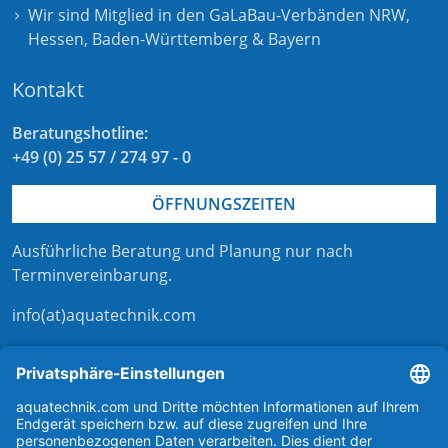
Wir sind Mitglied in den GaLaBau-Verbänden
NRW
,
Hessen
,
Baden-Württemberg
&
Bayern
Kontakt
Beratungshotline:
+49 (0) 25 57 / 274 97 - 0
ÖFFNUNGSZEITEN
Ausführliche Beratung und Planung nur nach
Terminvereinbarung
.
info(at)aquatechnik.com
Kontaktformular
externer Link zu aqua-technik-shop.de
Kontakt zu aquatechnik
Support bei aquatechnik