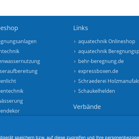
neshop
Links
egnungsanlagen
aquatechnik Onlineshop
htechnik
aquatechnik Beregnungsp
enwassernutzung
behr-beregnung.de
seraufbereitung
expressboxen.de
enlicht
Schraederei Holzmanufak
tentechnik
Schaukelhelden
wässerung
Verbände
tendekor
Fachvereinigung
Bauwerksbegrünung e.V.
Wir sind Mitglied in den