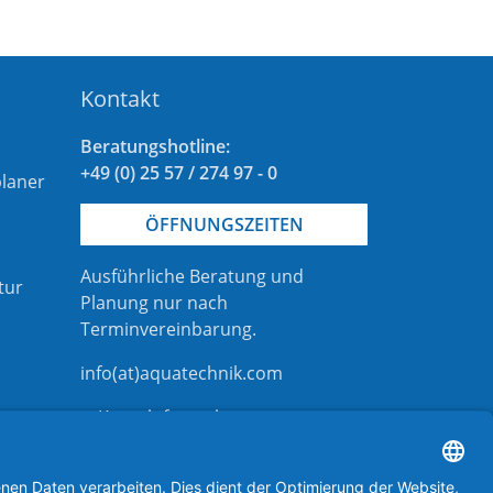
Kontakt
Beratungshotline:
+49 (0) 25 57 / 274 97 - 0
laner
ÖFFNUNGSZEITEN
Ausführliche Beratung und
tur
Planung nur nach
Terminvereinbarung
.
info(at)aquatechnik.com
Kontaktformular
aquatechnik bei instagram
aquatechnik bei linkedIn