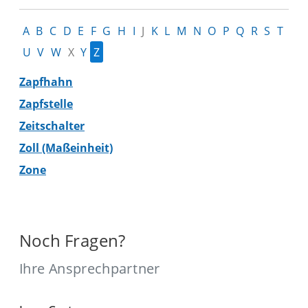
A
B
C
D
E
F
G
H
I
J
K
L
M
N
O
P
Q
R
S
T
U
V
W
X
Y
Z
Zapfhahn
Zapfstelle
Zeitschalter
Zoll (Maßeinheit)
Zone
Noch Fragen?
Ihre Ansprechpartner