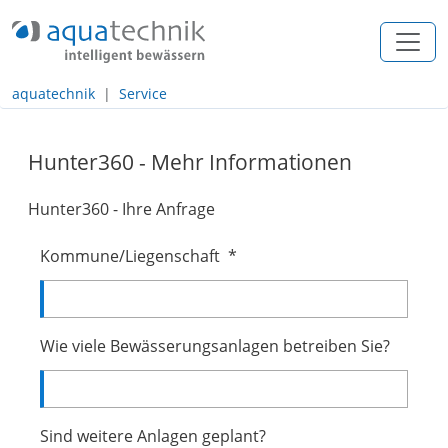
+49 (0) 2557 / 274 97 - 0
info@aquatechnik.com
aquatechnik
Service
Navigation
Inhalt
Hunter360 - Mehr Informationen
Footer
Hunter360 - Ihre Anfrage
Kommune/Liegenschaft
*
Wie viele Bewässerungsanlagen betreiben Sie?
Sind weitere Anlagen geplant?